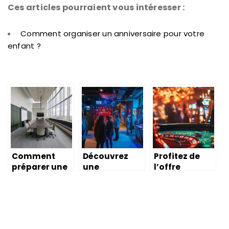
Ces articles pourraient vous intéresser :
Comment organiser un anniversaire pour votre
enfant ?
Comment
Découvrez
Profitez de
préparer une
une
l’offre
salle pour un
expérience
promotionnel
évènement
immersive
le active et
professionnel
unique en
des bonus
?
escape game
exclusifs sur
super-héros à
votre casino