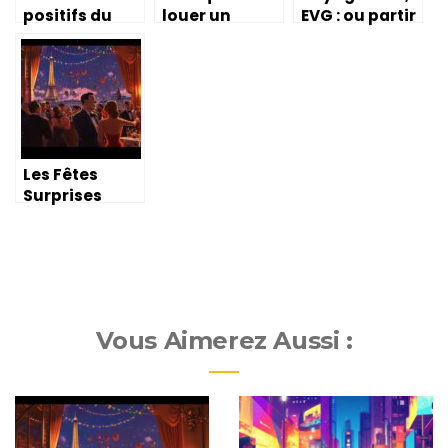
positifs du
louer un
EVG : ou partir
séminaire sur
chapiteau de
pour un week-
votre équipe
mariage ?
end ? Explorez
ces chateaux
insolites
privatisables
Les Fêtes
Surprises
Événements :
Votre agence
événementiel
le à Paris pour
des
décorations
Vous Aimerez Aussi :
de fêtes
inoubliables