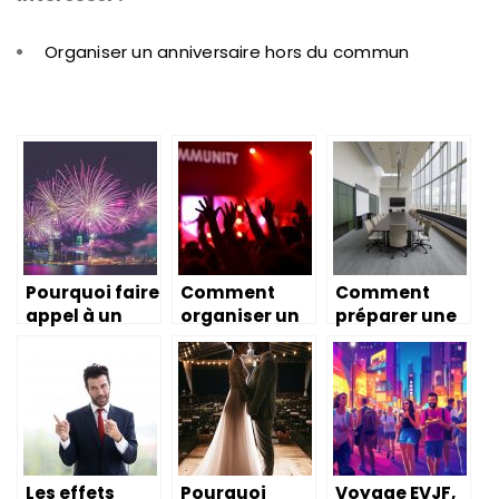
Organiser un anniversaire hors du commun
Pourquoi faire
Comment
Comment
appel à un
organiser un
préparer une
professionnel
événement
salle pour un
de
réussi ?
évènement
l’événementi
professionnel
el ?
?
Les effets
Pourquoi
Voyage EVJF,