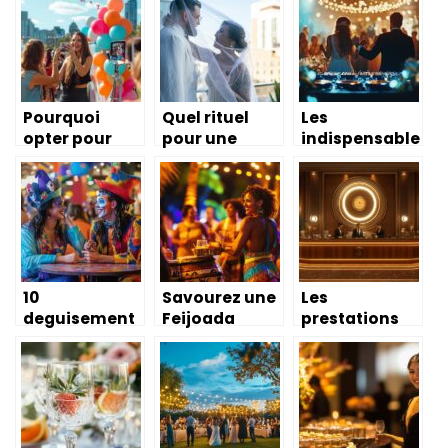
Team Building
photobooth
meilleure
grâce aux
location de
avis clients ?
vidéoprojecte
ur à Nantes ?
Pourquoi
Quel rituel
Les
opter pour
pour une
indispensable
une location
cérémonie
s du matériel
de
laïque ? Créez
DJ
photobooth à
des souvenirs
professionnel
Montréal pour
uniques avec
pour animer
votre
des symboles
votre mariage
prochain
forts
événement ?
10
Savourez une
Les
deguisement
Feijoada
prestations
s de couple
Authentique
de luxe d’une
droles a
lors d’une
conciergerie
croquer : du
Soiree
medicale : de
sandwich
Bresilienne a
la prise de
geant au
Paris
rendez-vous
cornichon
aux soins VIP