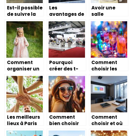
Est-il possible
Les
Avoir une
de suivre la
avantages de
salle
formation
la location
exceptionnell
HACCP en
d’écran géant
e avec des
ligne ?
tables bien
décorées
pour le Nouvel
An
Comment
Pourquoi
Comment
organiser un
créer des t-
choisir les
anniversaire
shirts pour un
meilleures
pour votre
événement ?
boissons sans
enfant ?
alcool pour
vos fêtes
Les meilleurs
Comment
Comment
lieux à Paris
bien choisir
choisir et où
pour votre
son
trouver la