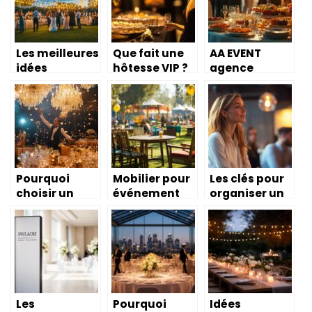
sandwich
Bresilienne a
la prise de
geant au
Paris
rendez-vous
cornichon
aux soins VIP
dansant
a domicile
Les meilleures
Que fait une
AA EVENT
idées
hôtesse VIP ?
agence
d’animation
Entre
d’animations
mariage pour
encadrement
événementiel
un
d’équipe et
les : 5 mesures
événement
excellence du
de sécurité
inoubliable
service
indispensable
s pour vos
événements
Pourquoi
Mobilier pour
Les clés pour
d’entreprise
choisir un
événement
organiser un
magicien
public :
événement
pour votre
l’intérêt de
d’entreprise
mariage de
passer par la
sans imprévu
luxe ?
location pour
vos salons
professionnel
s
Les
Pourquoi
Idées