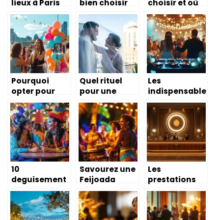
lieux à Paris
bien choisir
choisir et où
pour votre
son
trouver la
Team Building
photobooth
meilleure
grâce aux
location de
avis clients ?
vidéoprojecte
ur à Nantes ?
Pourquoi
Quel rituel
Les
opter pour
pour une
indispensable
une location
cérémonie
s du matériel
de
laïque ? Créez
DJ
photobooth à
des souvenirs
professionnel
Montréal pour
uniques avec
pour animer
votre
des symboles
votre mariage
prochain
forts
événement ?
10
Savourez une
Les
deguisement
Feijoada
prestations
s de couple
Authentique
de luxe d’une
droles a
lors d’une
conciergerie
croquer : du
Soiree
medicale : de