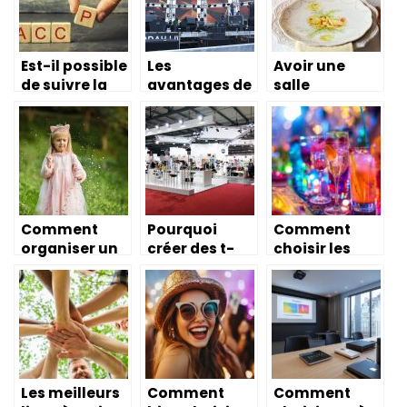
Est-il possible
Les
Avoir une
de suivre la
avantages de
salle
formation
la location
exceptionnell
HACCP en
d’écran géant
e avec des
ligne ?
tables bien
décorées
pour le Nouvel
An
Comment
Pourquoi
Comment
organiser un
créer des t-
choisir les
anniversaire
shirts pour un
meilleures
pour votre
événement ?
boissons sans
enfant ?
alcool pour
vos fêtes
Les meilleurs
Comment
Comment