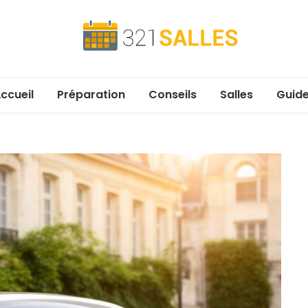
321salles
Préparez parfaitement vos événements !
ccueil
Préparation
Conseils
Salles
Guid